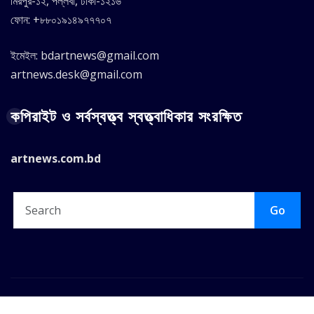
মিরপুর-১২, পল্লবী, ঢাকা-১২১৬
ফোন: +৮৮০১৯১৪৯৭৭৭০৭
ইমেইল: bdartnews@gmail.com
artnews.desk@gmail.com
কপিরাইট ও সর্বস্বত্ত্ব স্বত্ত্বাধিকার সংরক্ষিত
artnews.com.bd
Go
Copyright © 2025 |
ArtNews.Com.BD
|
Seattle News
by