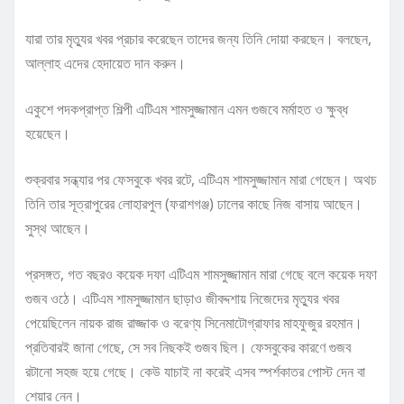
যারা তার মৃত্যুর খবর প্রচার করেছেন তাদের জন্য তিনি দোয়া করছেন। বলছেন,
আল্লাহ এদের হেদায়েত দান করুন।
একুশে পদকপ্রাপ্ত শিল্পী এটিএম শামসুজ্জামান এমন গুজবে মর্মাহত ও ক্ষুব্ধ
হয়েছেন।
শুক্রবার সন্ধ্যার পর ফেসবুকে খবর রটে, এটিএম শামসুজ্জামান মারা গেছেন। অথচ
তিনি তার সূত্রাপুরের লোহারপুল (ফরাশগঞ্জ) ঢালের কাছে নিজ বাসায় আছেন।
সুস্থ আছেন।
প্রসঙ্গত, গত বছরও কয়েক দফা এটিএম শামসুজ্জামান মারা গেছে বলে কয়েক দফা
গুজব ওঠে। এটিএম শামসুজ্জামান ছাড়াও জীবদ্দশায় নিজেদের মৃত্যুর খবর
পেয়েছিলেন নায়ক রাজ রাজ্জাক ও বরেণ্য সিনেমাটোগ্রাফার মাহফুজুর রহমান।
প্রতিবারই জানা গেছে, সে সব নিছকই গুজব ছিল। ফেসবুকের কারণে গুজব
রটানো সহজ হয়ে গেছে। কেউ যাচাই না করেই এসব স্পর্শকাতর পোস্ট দেন বা
শেয়ার নেন।