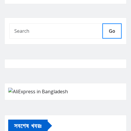
Go
সবশেষ খবরঃ