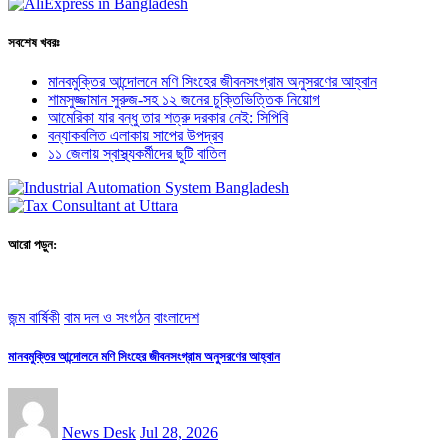
সবশেষ খবরঃ
মানবমুক্তির আন্দোলনে মণি সিংহের জীবনসংগ্রাম অনুসরণের আহ্বান
শামসুজ্জামান সুরুজ-সহ ১২ জনের চুক্তিভিত্তিক নিয়োগ
আমেরিকা যার বন্ধু তার শত্রু দরকার নেই: সিপিবি
বন্যাকবলিত এলাকায় সাপের উপদ্রব
১১ জেলায় স্বাস্থ্যকর্মীদের ছুটি বাতিল
আরো পড়ুন:
জন্ম বার্ষিকী
বাম দল ও সংগঠন
বাংলাদেশ
মানবমুক্তির আন্দোলনে মণি সিংহের জীবনসংগ্রাম অনুসরণের আহ্বান
News Desk
Jul 28, 2026