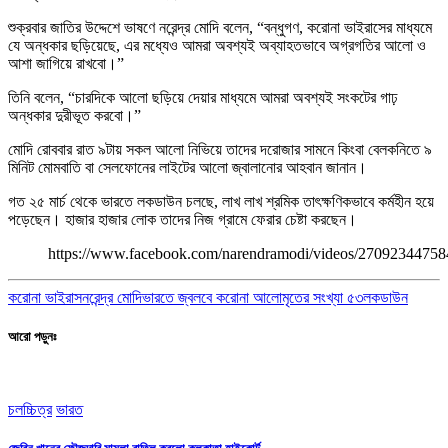
শুক্রবার জাতির উদ্দেশে ভাষণে নরেন্দ্র মোদি বলেন, “বন্ধুগণ, করোনা ভাইরাসের মাধ্যমে
যে অন্ধকার ছড়িয়েছে, এর মধ্যেও আমরা অবশ্যই অব্যাহতভাবে অগ্রগতির আলো ও
আশা জাগিয়ে রাখবো।”
তিনি বলেন, “চারদিকে আলো ছড়িয়ে দেয়ার মাধ্যমে আমরা অবশ্যই সংকটের গাঢ়
অন্ধকার দুরীভূত করবো।”
মোদি রোববার রাত ৯টায় সকল আলো নিভিয়ে তাদের দরোজার সামনে কিংবা বেলকনিতে ৯
মিনিট মোমবাতি বা সেলফোনের লাইটের আলো জ্বালানোর আহবান জানান।
গত ২৫ মার্চ থেকে ভারতে লকডাউন চলছে, লাখ লাখ শ্রমিক তাৎক্ষণিকভাবে কর্মহীন হয়ে
পড়েছেন। হাজার হাজার লোক তাদের নিজ গ্রামে ফেরার চেষ্টা করছেন।
https://www.facebook.com/narendramodi/videos/27092344758
করোনা ভাইরাস
নরেন্দ্র মোদি
ভারতে জ্বলবে করোনা আলো
মৃতের সংখ্যা ৫৩
লকডাউন
আরো পড়ুনঃ
চলচ্চিত্র
ভারত