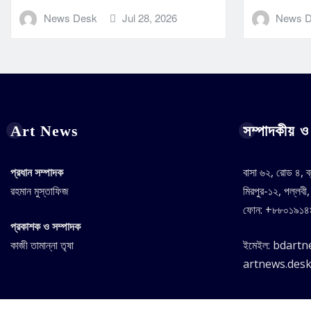
News Desk
Jul 28, 2026
News 
Art News
সম্পাদকীয় ও 
প্রধান সম্পাদক
বাসা ৬২, রোড ৪, ব
রহমান মুস্তাফিজ
মিরপুর-১২, পল্লবী
ফোন: +৮৮০১৯১
প্রকাশক ও সম্পাদক
কাজী তামান্না তৃষা
ইমেইল: bdart
artnews.des