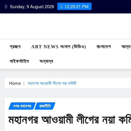
Skip
Sunday, 9 August 2026
12:29:22 PM
to
content
প্রচ্ছদ
ART NEWS সংলাপ (ভিডিও)
বাংলাদেশ
আন্তর
লাইফস্টাইল
অন্যান্য
Home
মহানগর আওয়ামী লীগের নয়া কমিটি
নগর মহানগর
রাজনীতি
মহানগর আওয়ামী লীগের নয়া কম