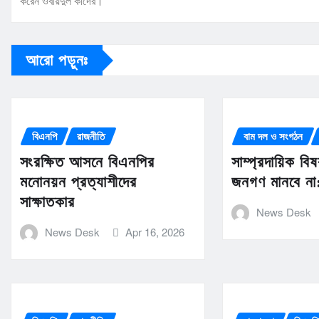
করেন ওবায়দুল কাদের।
আরো পড়ুনঃ
বিএনপি
রাজনীতি
বাম দল ও সংগঠন
সংরক্ষিত আসনে বিএনপির
সাম্প্রদায়িক বিষ
মনোনয়ন প্রত্যাশীদের
জনগণ মানবে না:
সাক্ষাতকার
News Desk
News Desk
Apr 16, 2026