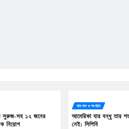
বাম দল ও সংগঠন
ান সুরুজ-সহ ১২ জনের
আমেরিকা যার বন্ধু তার শ
তিক নিয়োগ
নেই: সিপিবি