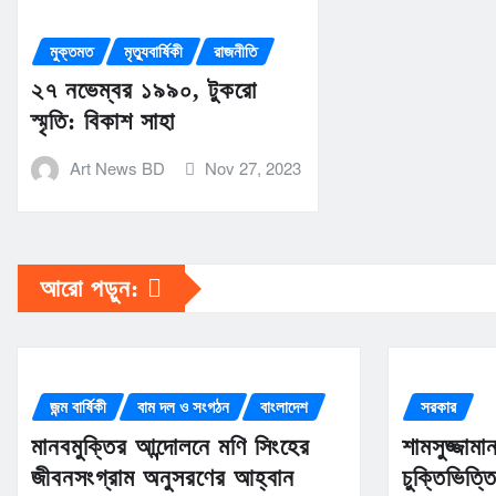
মুক্তমত
মৃত্যুবার্ষিকী
রাজনীতি
২৭ নভেম্বর ১৯৯০, টুকরো
স্মৃতি: বিকাশ সাহা
Art News BD
Nov 27, 2023
আরো পড়ুন:
জন্ম বার্ষিকী
বাম দল ও সংগঠন
বাংলাদেশ
সরকার
মানবমুক্তির আন্দোলনে মণি সিংহের
শামসুজ্জাম
জীবনসংগ্রাম অনুসরণের আহ্বান
চুক্তিভিত্