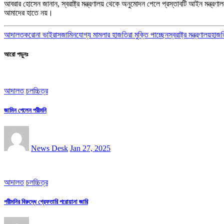
আবরার হোসেন জানান, স্বরাষ্ট্র মন্ত্রণালয় থেকে অনুমোদন পেলে প্রস্তাবটি আইন মন্ত্রণ
আমাদের হাতে নয়।
আদালত
করোনা ভাইরাস
জামিনযোগ্য মামলার হাজতিরা মুক্তি পাচ্ছেন
স্বরাষ্ট্র মন্ত্রণালয়
হাজত
আরো পড়ুনঃ
আদালত
চলচ্চিত্র
জামিন পেলেন পরীমনি
News Desk
Jan 27, 2025
আদালত
চলচ্চিত্র
পরীমনির বিরুদ্ধে গ্রেফতারি পরোয়ানা জারি