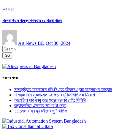
আদালত
খালেদা জিয়ার বিরুদ্ধে নাশকতার ১০ মামলা বাতিল
Art News BD
Oct 30, 2024
Go
সবশেষ খবরঃ
মানবমুক্তির আন্দোলনে মণি সিংহের জীবনসংগ্রাম অনুসরণের আহ্বান
শামসুজ্জামান সুরুজ-সহ ১২ জনের চুক্তিভিত্তিক নিয়োগ
আমেরিকা যার বন্ধু তার শত্রু দরকার নেই: সিপিবি
বন্যাকবলিত এলাকায় সাপের উপদ্রব
১১ জেলায় স্বাস্থ্যকর্মীদের ছুটি বাতিল