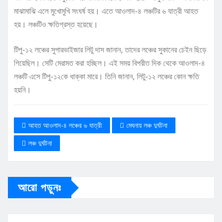
মাঝামাঝি এলে মুখোমুখি সংঘর্ষ হয়। এতে আওলাদ-৪ লঞ্চটির ৬ যাত্রী আহত
হয়। লঞ্চটিও ক্ষতিগ্রস্ত হয়েছে।
টিপু-১২ লঞ্চের সুপারভাইজার লিটু দাস জানান, তাদের লঞ্চের সুকানের চেইন ছিড়ে
গিয়েছিল। সেটি মেরামত করা হচ্ছিল। এই সময় বিপরীত দিক থেকে আওলাদ-৪
লঞ্চটি এসে টিপু-১২কে ধাক্কা মারে। তিনি জানান, লিটু-১২ লঞ্চের কোন ক্ষতি
হয়নি।
আহত আওলাদ-৪ লঞ্চের ৬ যাত্রী
মেঘনায় লঞ্চ দুর্ঘটনা
লঞ্চ দুর্ঘটনা
আরো পড়ুনঃ