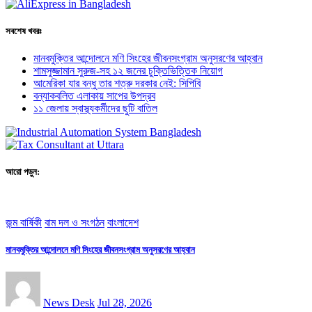
সবশেষ খবরঃ
মানবমুক্তির আন্দোলনে মণি সিংহের জীবনসংগ্রাম অনুসরণের আহ্বান
শামসুজ্জামান সুরুজ-সহ ১২ জনের চুক্তিভিত্তিক নিয়োগ
আমেরিকা যার বন্ধু তার শত্রু দরকার নেই: সিপিবি
বন্যাকবলিত এলাকায় সাপের উপদ্রব
১১ জেলায় স্বাস্থ্যকর্মীদের ছুটি বাতিল
আরো পড়ুন:
জন্ম বার্ষিকী
বাম দল ও সংগঠন
বাংলাদেশ
মানবমুক্তির আন্দোলনে মণি সিংহের জীবনসংগ্রাম অনুসরণের আহ্বান
News Desk
Jul 28, 2026