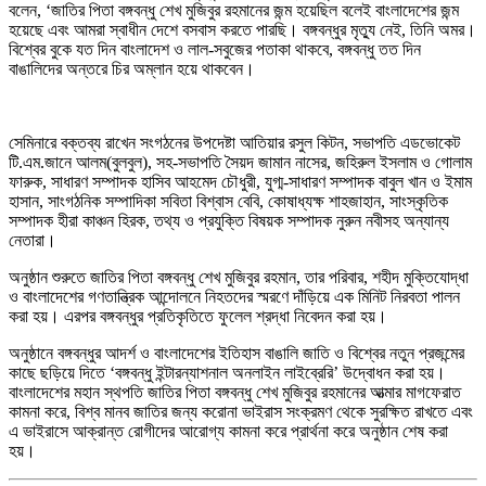
বলেন, ‘জাতির পিতা বঙ্গবন্ধু শেখ মুজিবুর রহমানের জন্ম হয়েছিল বলেই বাংলাদেশের জন্ম
হয়েছে এবং আমরা স্বাধীন দেশে বসবাস করতে পারছি। বঙ্গবন্ধুর মৃত্যু নেই, তিনি অমর।
বিশ্বের বুকে যত দিন বাংলাদেশ ও লাল-সবুজের পতাকা থাকবে, বঙ্গবন্ধু তত দিন
বাঙালিদের অন্তরে চির অম্লান হয়ে থাকবেন।
সেমিনারে বক্তব্য রাখেন সংগঠনের উপদেষ্টা আতিয়ার রসুল কিটন, সভাপতি এডভোকেট
টি.এম.জানে আলম(বুলবুল), সহ-সভাপতি সৈয়দ জামান নাসের, জহিরুল ইসলাম ও গোলাম
ফারুক, সাধারণ সম্পাদক হাসিব আহমেদ চৌধুরী, যুগ্ম-সাধারণ সম্পাদক বাবুল খান ও ইমাম
হাসান, সাংগঠনিক সম্পাদিকা সবিতা বিশ্বাস বেবি, কোষাধ্যক্ষ শাহজাহান, সাংস্কৃতিক
সম্পাদক হীরা কাঞ্চন হিরক, তথ্য ও প্রযুক্তি বিষয়ক সম্পাদক নুরুন নবীসহ অন্যান্য
নেতারা।
অনুষ্ঠান শুরুতে জাতির পিতা বঙ্গবন্ধু শেখ মুজিবুর রহমান, তার পরিবার, শহীদ মুক্তিযোদ্ধা
ও বাংলাদেশের গণতান্ত্রিক আন্দোলনে নিহতদের স্মরণে দাঁড়িয়ে এক মিনিট নিরবতা পালন
করা হয়। এরপর বঙ্গবন্ধুর প্রতিকৃতিতে ফুলেল শ্রদ্ধা নিবেদন করা হয়।
অনুষ্ঠানে বঙ্গবন্ধুর আদর্শ ও বাংলাদেশের ইতিহাস বাঙালি জাতি ও বিশ্বের নতুন প্রজন্মের
কাছে ছড়িয়ে দিতে ‘বঙ্গবন্ধু ইন্টারন্যাশনাল অনলাইন লাইব্রেরি’ উদ্বোধন করা হয়।
বাংলাদেশের মহান স্থপতি জাতির পিতা বঙ্গবন্ধু শেখ মুজিবুর রহমানের আত্মার মাগফেরাত
কামনা করে, বিশ্ব মানব জাতির জন্য করোনা ভাইরাস সংক্রমণ থেকে সুরক্ষিত রাখতে এবং
এ ভাইরাসে আক্রান্ত রোগীদের আরোগ্য কামনা করে প্রার্থনা করে অনুষ্ঠান শেষ করা
হয়।