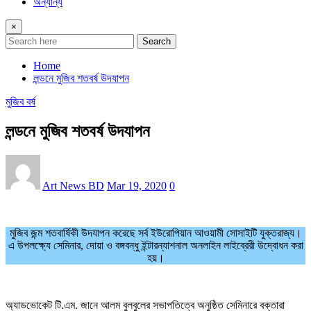
অন্যান্য
×
Search
Home
লন্ডনে মুজিব শতবর্ষ উদযাপন
মুজিব বর্ষ
লন্ডনে মুজিব শতবর্ষ উদযাপন
Art News BD
Mar 19, 2020
0
মুজিব জন্ম শতবার্ষিকী উদযাপন করেছে সর্ব ইউরোপিয়ান আওয়ামী সোসাইটি যুক্তরাজ্য।
এ উপলক্ষ্যে সেমিনার, দোয়া ও বঙ্গবন্ধু ইন্টারন্যাশনাল অনলাইন লাইব্রেরী উদ্বোধন করা
হয়।
অ্যাডভোকেট টি.এম. জানে আলম বুলবুলের সভাপতিত্বে অনুষ্ঠিত সেমিনারে বক্তারা