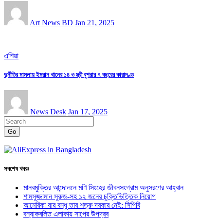
Art News BD
Jan 21, 2025
এশিয়া
দুর্নীতির মামলায় ইমরান খানের ১৪ ও স্ত্রী বুশরার ৭ বছরের কারাদণ্ড
News Desk
Jan 17, 2025
Go
সবশেষ খবরঃ
মানবমুক্তির আন্দোলনে মণি সিংহের জীবনসংগ্রাম অনুসরণের আহ্বান
শামসুজ্জামান সুরুজ-সহ ১২ জনের চুক্তিভিত্তিক নিয়োগ
আমেরিকা যার বন্ধু তার শত্রু দরকার নেই: সিপিবি
বন্যাকবলিত এলাকায় সাপের উপদ্রব