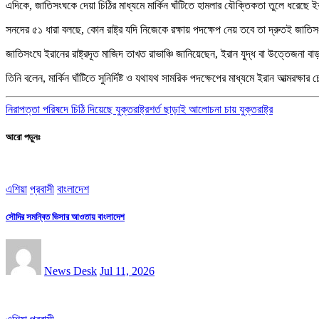
এদিকে, জাতিসংঘকে দেয়া চিঠির মাধ্যমে মার্কিন ঘাঁটিতে হামলার যৌক্তিকতা তুলে ধরেছ
সনদের ৫১ ধারা বলছে, কোন রাষ্ট্র যদি নিজেকে রক্ষায় পদক্ষেপ নেয় তবে তা দ্রুতই জাত
জাতিসংঘে ইরানের রাষ্ট্রদূত মাজিদ তাখত রাভাঞ্চি জানিয়েছেন, ইরান যুদ্ধ বা উত্তেজনা ব
তিনি বলেন, মার্কিন ঘাঁটিতে সুনির্দিষ্ট ও যথাযথ সামরিক পদক্ষেপের মাধ্যমে ইরান আত্মরক্ষার 
নিরাপত্তা পরিষদে চিঠি দিয়েছে যুক্তরাষ্ট্র
শর্ত ছাড়াই আলোচনা চায় যুক্তরাষ্ট্র
আরো পড়ুনঃ
এশিয়া
প্রবাসী
বাংলাদেশ
সৌদির সমন্বিত ভিসার আওতায় বাংলাদেশ
News Desk
Jul 11, 2026