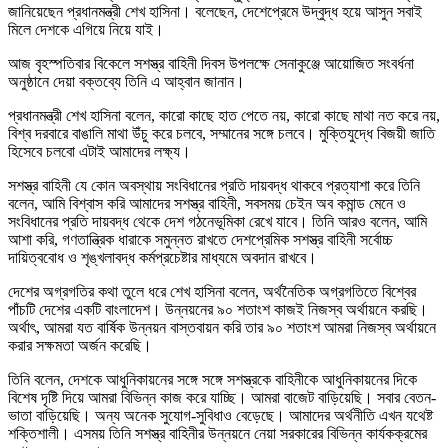
জানিয়েছেন প্রধানমন্ত্রী শেখ হাসিনা। বলেছেন, দেশেপ্রেমে উদ্বুদ্ধ হয়ে আসুন সবাই
মিলে দেশকে এগিয়ে নিয়ে যাই।
আজ বৃহস্পতিবার বিকেলে সশস্ত্র বাহিনী দিবস উপলক্ষে সেনাকুঞ্জে আয়োজিত সংবর্ধনা
অনুষ্ঠানে দেয়া বক্তব্যে তিনি এ আহ্বান জানান।
প্রধানমন্ত্রী শেখ হাসিনা বলেন, কারো কাছে হাত পেতে নয়, কারো কাছে মাথা নত করে নয়,
বিশ্ব দরবারে বাঙালি মাথা উঁচু করে চলবে, সম্মানের সঙ্গে চলবে। মুক্তিযুদ্ধে বিজয়ী জাতি
হিসেবে চলবো এটাই আমাদের লক্ষ্য।
সশস্ত্র বাহিনী যে কোন অবস্থায় সংবিধানের প্রতি দায়বদ্ধ থাকবে প্রত্যাশা করে তিনি
বলেন, আমি বিশ্বাস করি আমাদের সশস্ত্র বাহিনী, সবসময় চেইন অব কমান্ড মেনে ও
সংবিধানের প্রতি দায়বদ্ধ থেকে দেশ গঠনেভূমিকা রেখে যাবে। তিনি আরও বলেন, আমি
আশা করি, গণতান্ত্রিক ধারাকে সমুন্নত রাখতে দেশপ্রেমিক সশস্ত্র বাহিনী সর্বোচ্চ
দায়িত্ববোধ ও শৃঙ্খলাবদ্ধ কর্মপ্রচেষ্টার মাধ্যমে অবদান রাখবে।
দেশের অগ্রগতির কথা তুলে ধরে শেখ হাসিনা বলেন, অর্থনৈতিক অগ্রগতিতে বিশ্বের
পাঁচটি দেশের একটি বাংলাদেশ। উন্নয়নের ৯০ শতাংশ কাজই নিজস্ব অর্থায়নে করছি।
অর্থাৎ, আমরা যত বার্ষিক উন্নয়ন বাস্তবায়ন করি তার ৯০ শতাংশ আমরা নিজস্ব অর্থায়নে
করার সক্ষমতা অর্জন করেছি।
তিনি বলেন, দেশকে আধুনিকায়নের সঙ্গে সঙ্গে সশস্ত্রকে বাহিনীকে আধুনিকায়নের দিকে
বিশেষ দৃষ্টি দিয়ে আমরা বিভিন্ন কাজ করে যাচ্ছি। আমরা বাজেট বাড়িয়েছি। সবার বেতন-
ভাতা বাড়িয়েছি। অন্য অনেক সুযোগ-সুবিধাও বেড়েছে। আমাদের অর্থনীতি এখন যথেষ্ট
শক্তিশালী। এসময় তিনি সশস্ত্র বাহিনীর উন্নয়নে নেয়া সরকারের বিভিন্ন কার্যকক্রমের