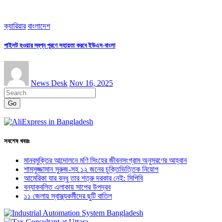
ক্যারিয়ার
বাংলাদেশ
পাইলট হওয়ার স্বপ্ন পূরণে সহায়তা করবে ইউএস-বাংলা
News Desk
Nov 16, 2025
Go
সবশেষ খবরঃ
মানবমুক্তির আন্দোলনে মণি সিংহের জীবনসংগ্রাম অনুসরণের আহ্বান
শামসুজ্জামান সুরুজ-সহ ১২ জনের চুক্তিভিত্তিক নিয়োগ
আমেরিকা যার বন্ধু তার শত্রু দরকার নেই: সিপিবি
বন্যাকবলিত এলাকায় সাপের উপদ্রব
১১ জেলায় স্বাস্থ্যকর্মীদের ছুটি বাতিল