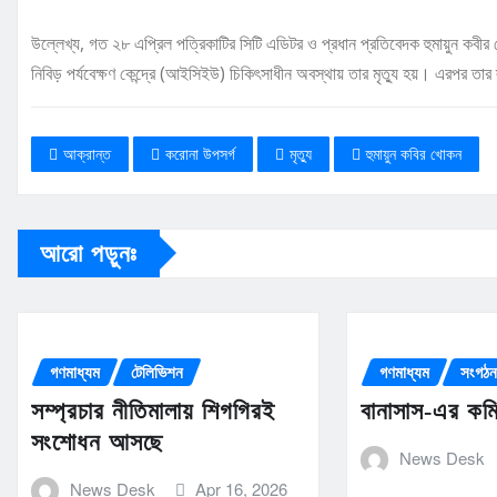
উল্লেখ্য, গত ২৮ এপ্রিল পত্রিকাটির সিটি এডিটর ও প্রধান প্রতিবেদক হুমায়ুন কবীর
নিবিড় পর্যবেক্ষণ কেন্দ্রে (আইসিইউ) চিকিৎসাধীন অবস্থায় তার মৃত্যু হয়। এরপর তা
আক্রান্ত
করোনা উপসর্গ
মৃত্যু
হুমায়ুন কবির খোকন
আরো পড়ুনঃ
গণমাধ্যম
টেলিভিশন
গণমাধ্যম
সংগঠ
সম্প্রচার নীতিমালায় শিগগিরই
বানাসাস-এর কমিট
সংশোধন আসছে
News Desk
News Desk
Apr 16, 2026