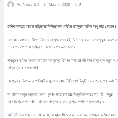
Art News BD
May 6, 2020
0
দৈনিক সময়ের আলো পত্রিকার সিনিয়র সাব এডিটর মাহমুদুল হাকিম অপু মারা গেছেন।
মঙ্গলবার ভোরে বনশ্রীতে নিজ বাসায় ঘুমের মধ্যেই তিনি মারা যান। তার মৃত্যুর কারণ এ
গণ‌যোগা‌যোগ ও সাংবা‌দিকতা বিভা‌গের প্রাক্তন ছাত্র।
মাহমুদুল হাকিম করোনা ভাইরাস আক্রান্ত ছিলেন কিনা তা পরীক্ষার জন্য তার নমুনা স
আক্রান্ত ছিলেন কিনা।
মাহমুদুল হাকিম অপুর পারিবারিক সূত্র জানায়, তিনি বেশ কিছুদিন ধরে জ্বর, শ্বাসকষ্
সাংবাদিক অপুর মৃত্যুতে শোক প্রকাশ করেছেন তার বিশ্ববিদ্যালয়ের সহপাঠী, বন্ধুরা
আলোর প্রকাশক গাজী আহমেদ উল্লাহ ও ভারপ্রাপ্ত সম্পাদক কমলেশ রায়।
আর্ট নিউজের প্রধান সম্পাদক রহমান মুস্তাফিজ এবং প্রকাশক-সম্পাদক কাজী তামান্ন