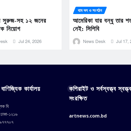
বাম দল ও সংগঠন
ান সুরুজ-সহ ১২ জনের
আমেরিকা যার বন্ধু তার শ
তিক নিয়োগ
নেই: সিপিবি
Desk
Jul 24, 2026
News Desk
Jul 17,
বাণিজ্যিক কার্যালয়
কপিরাইট ও সর্বস্বত্ত্ব স্বত্ত্
সংরক্ষিত
্লক বি
, ঢাকা-১২১৬
artnews.com.bd
৪৯৭৭৭০৭