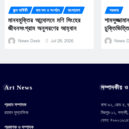
জন্ম বার্ষিকী
বাম দল ও সংগঠন
বাংলাদেশ
সরকার
মানবমুক্তির আন্দোলনে মণি সিংহের
শামসুজ্জাম
জীবনসংগ্রাম অনুসরণের আহ্বান
চুক্তিভিত্
News Desk
Jul 28, 2026
News 
Art News
সম্পাদকীয় ও 
প্রধান সম্পাদক
বাসা ৬২, রোড ৪, ব
রহমান মুস্তাফিজ
মিরপুর-১২, পল্লবী
ফোন: +৮৮০১৯১
প্রকাশক ও সম্পাদক