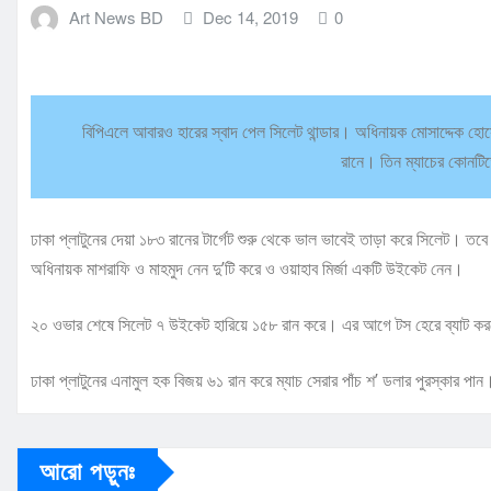
Art News BD
Dec 14, 2019
0
বিপিএলে আবারও হারের স্বাদ পেল সিলেট থান্ডার। অধিনায়ক মোসাদ্দেক 
রানে। তিন ম্যাচের কোনটি
ঢাকা প্লাটুনের দেয়া ১৮৩ রানের টার্গেট শুরু থেকে ভাল ভাবেই তাড়া করে সিলেট। ত
অধিনায়ক মাশরাফি ও মাহমুদ নেন দু’টি করে ও ওয়াহাব মির্জা একটি উইকেট নেন।
২০ ওভার শেষে সিলেট ৭ উইকেট হারিয়ে ১৫৮ রান করে। এর আগে টস হেরে ব্যাট কর
ঢাকা প্লাটুনের এনামুল হক বিজয় ৬১ রান করে ম্যাচ সেরার পাঁচ শ’ ডলার পুরস্কার পান
আরো পড়ুনঃ