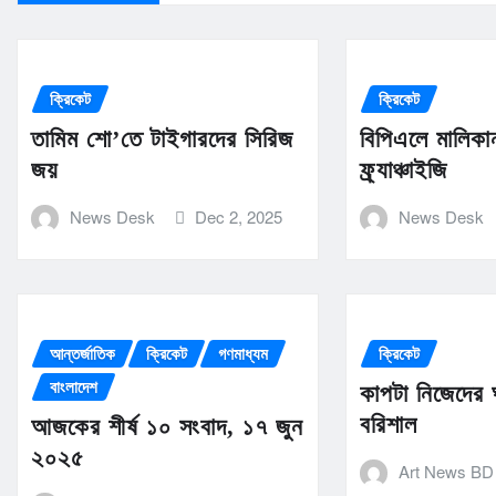
ক্রিকেট
ক্রিকেট
তামিম শো’তে টাইগারদের সিরিজ
বিপিএলে মালিকা
জয়
ফ্র্যাঞ্চাইজি
News Desk
Dec 2, 2025
News Desk
আন্তর্জাতিক
ক্রিকেট
গণমাধ্যম
ক্রিকেট
বাংলাদেশ
কাপটা নিজেদের
বরিশাল
আজকের শীর্ষ ১০ সংবাদ, ১৭ জুন
২০২৫
Art News BD