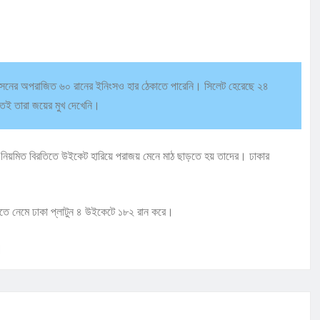
হোসেনের অপরাজিত ৬০ রানের ইনিংসও হার ঠেকাতে পারেনি। সিলেট হেরেছে ২৪
তেই তারা জয়ের মুখ দেখেনি।
বে নিয়মিত বিরতিতে উইকেট হারিয়ে পরাজয় মেনে মাঠ ছাড়তে হয় তাদের। ঢাকার
তে নেমে ঢাকা প্লাটুন ৪ উইকেটে ১৮২ রান করে।
।