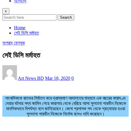
অন্যান্য
×
Search
Home
সেই ডিসি মর্মাহত
অপরাধ
ফেসবুক
সেই ডিসি মর্মাহত
Art News BD
Mar 18, 2020
0
সাংবাদিককে রাতভর নির্যাতন করে ভ্রাম্যমাণ আদালতের মাধ্যমে এক বছরের কারাদণ্ড
দেয়ার ঘটনায় সদ্য জামিন পেয়ে কারাগার থেকে বেরিয়ে আসা সুলতানা পারভীন নিজেকে
মানসিকভাবে বিপর্যস্ত বলে জানিয়েছেন। জেলা প্রশাসক পদ থেকে প্রত্যাহার হওয়া
সুলতানা পারভীন নিজেকে নির্দোষ বলেও দাবি করেছেন।