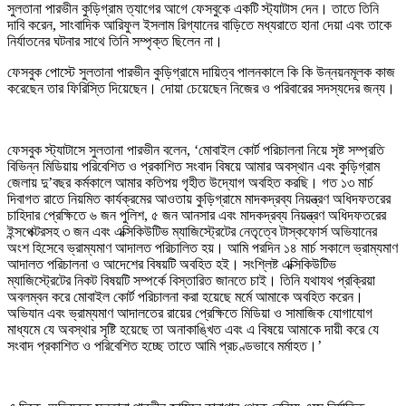
সুলতানা পারভীন কুড়িগ্রাম ত্যাগের আগে ফেসবুকে একটি স্ট্যাটাস দেন। তাতে তিনি
দাবি করেন, সাংবাদিক আরিফুল ইসলাম রিগ্যানের বাড়িতে মধ্যরাতে হানা দেয়া এবং তাকে
নির্যাতনের ঘটনার সাথে তিনি সম্পৃক্ত ছিলেন না।
ফেসবুক পোস্টে সুলতানা পারভীন কুড়িগ্রামে দায়িত্ব পালনকালে কি কি উন্নয়নমূলক কাজ
করেছেন তার ফিরিস্তি দিয়েছেন। দোয়া চেয়েছেন নিজের ও পরিবারের সদস্যদের জন্য।
ফেসবুক স্ট্যাটাসে সুলতানা পারভীন বলেন, ‘মোবাইল কোর্ট পরিচালনা নিয়ে সৃষ্ট সম্প্রতি
বিভিন্ন মিডিয়ায় পরিবেশিত ও প্রকাশিত সংবাদ বিষয়ে আমার অবস্থান এবং কুড়িগ্রাম
জেলায় দু’বছর কর্মকালে আমার কতিপয় গৃহীত উদ্যোগ অবহিত করছি। গত ১৩ মার্চ
দিবাগত রাতে নিয়মিত কার্যক্রমের আওতায় কুড়িগ্রামে মাদকদ্রব্য নিয়ন্ত্রণ অধিদফতরের
চাহিদার প্রেক্ষিতে ৬ জন পুলিশ, ৫ জন আনসার এবং মাদকদ্রব্য নিয়ন্ত্রণ অধিদফতরের
ইন্সপেক্টরসহ ৩ জন এবং এক্সিকিউটিভ ম্যাজিস্ট্রেটের নেতৃত্বে টাস্কফোর্স অভিযানের
অংশ হিসেবে ভ্রাম্যমাণ আদালত পরিচালিত হয়। আমি পরদিন ১৪ মার্চ সকালে ভ্রাম্যমাণ
আদালত পরিচালনা ও আদেশের বিষয়টি অবহিত হই। সংশ্লিষ্ট এক্সিকিউটিভ
ম্যাজিস্ট্রেটের নিকট বিষয়টি সম্পর্কে বিস্তারিত জানতে চাই। তিনি যথাযথ প্রক্রিয়া
অবলম্বন করে মোবাইল কোর্ট পরিচালনা করা হয়েছে মর্মে আমাকে অবহিত করেন।
অভিযান এবং ভ্রাম্যমাণ আদালতের রায়ের প্রেক্ষিতে মিডিয়া ও সামাজিক যোগাযোগ
মাধ্যমে যে অবস্থার সৃষ্টি হয়েছে তা অনাকাঙ্খিত এবং এ বিষয়ে আমাকে দায়ী করে যে
সংবাদ প্রকাশিত ও পরিবেশিত হচ্ছে তাতে আমি প্রচণ্ডভাবে মর্মাহত।’