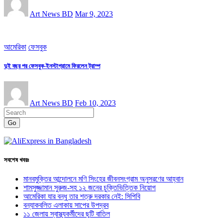
Art News BD
Mar 9, 2023
আমেরিকা
ফেসবুক
দুই বছর পর ফেসবুক-ইনস্টাগ্রামে ফিরলেন ট্রাম্প
Art News BD
Feb 10, 2023
Go
সবশেষ খবরঃ
মানবমুক্তির আন্দোলনে মণি সিংহের জীবনসংগ্রাম অনুসরণের আহ্বান
শামসুজ্জামান সুরুজ-সহ ১২ জনের চুক্তিভিত্তিক নিয়োগ
আমেরিকা যার বন্ধু তার শত্রু দরকার নেই: সিপিবি
বন্যাকবলিত এলাকায় সাপের উপদ্রব
১১ জেলায় স্বাস্থ্যকর্মীদের ছুটি বাতিল