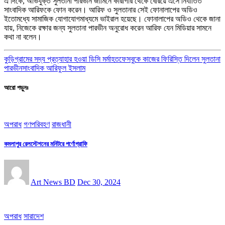
এ দিকে, অভিযুক্ত সুলতানা পারভীন জামিনে কারাগার থেকে বেরিয়ে এসে নির্যাতিত
সাংবাদিক আরিফকে ফোন করেন। আরিফ ও সুলতানার সেই ফোনালাপের অডিও
ইতোমধ্যে সামাজিক যোগাযোগমাধ্যমে ভাইরাল হয়েছে। ফোনালাপের অডিও থেকে জানা
যায়, নিজেকে রক্ষার জন্য সুলতানা পারভীন অনুরোধ করেন আরিফ যেন মিডিয়ার সামনে
কথা না বলেন।
কুড়িগ্রামের সদ্য প্রত্যাহার হওয়া ডিসি মর্মাহত
ফেসবুকে কাজের ফিরিস্তি দিলেন সুলতানা
পারভীন
সাংবাদিক আরিফুল ইসলাম
আরো পড়ুনঃ
অপরাধ
গণপরিবহণ
রাজধানী
কমলাপুর রেলস্টেশনের মনিটরে পর্ণোগ্রাফি
Art News BD
Dec 30, 2024
অপরাধ
সারাদেশ