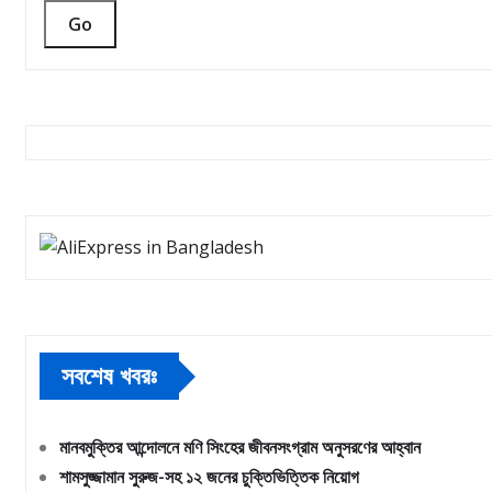
Go
সবশেষ খবরঃ
মানবমুক্তির আন্দোলনে মণি সিংহের জীবনসংগ্রাম অনুসরণের আহ্বান
শামসুজ্জামান সুরুজ-সহ ১২ জনের চুক্তিভিত্তিক নিয়োগ