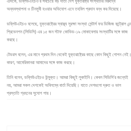
এদিকে, ডব্লিউএইচও’র সবচেয়ে বড় দাতা দেশ যুক্তরাষ্ট্র সংস্থাটির বিরুদ্ধে
অব্যবস্থাপনা ও চীনমুখী হওয়ার অভিযোগ এনে তহবিল প্রদান বন্ধ কর দিয়েছে।
ডব্লিউএইচও বলেছে, যুক্তরাষ্ট্রের স্বাস্থ্য সুরক্ষা সংস্থা সেন্টার্স ফর ডিজিজ কন্ট্রোল এন
প্রিভেনশন (সিডিসি) এর ১৫ জন স্টাফ কোভিড-১৯ মোকাবেলায় সংস্থাটির সঙ্গে কাজ
করছে।
টেডরস বলেন, এর মানে প্রথম দিন থেকেই যুক্তরাষ্ট্রের কাছে কোন কিছুই গোপন নেই
কারণ, আমেরিকানরা আমাদের সঙ্গে কাজ করছে।
তিনি বলেন, ডব্লিউএইচও উন্মুক্ত। আমরা কিছুই লুকাইনি। কেবল সিডিসি’র জন্যেই
নয়, আমরা সকল দেশকেই অবিলম্বে বার্তা দিয়েছি। যাতে দেশগুলো দ্রুত ও ভাল
প্রস্ততি গ্রহনের সুযোগ পায়।
ওয়াশিংটন
করেনা ভাইরাস
ডব্লিউএইচও