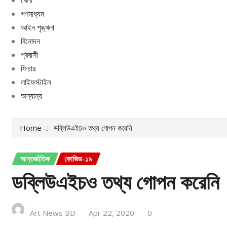
গণমাধ্যম
আইন শৃঙ্খলা
বিনোদন
প্রবাসী
ফিচার
লাইফস্টাইল
অন্যান্য
Home
ডব্লিউএইচও তথ্য গোপন করেনি
আন্তর্জাতিক
কোভিড-১৯
ডব্লিউএইচও তথ্য গোপন করেনি
Art News BD
Apr 22, 2020
0