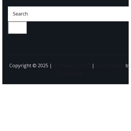
Go
Copyright © 2025 |
ArtNews.Com.BD
|
Seattle News
by
ThemeArile