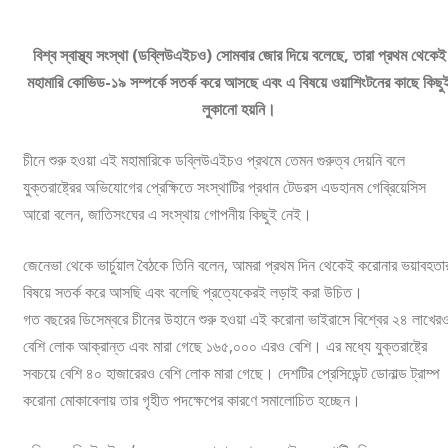
বিশ্ব স্বাস্থ্য সংস্থা (ডব্লিউএইচও) সোমবার জোর দিয়ে বলেছে, তারা প্রথম থেকেই
মহামারি কোভিড-১৯ সম্পর্কে সতর্ক করে আসছে এবং এ বিষয়ে ওয়াশিংটনের কাছে কিছু
লুকানো হয়নি।
চীনে শুরু হওয়া এই মহামারিকে ডব্লিউএইচও প্রথমে তেমন গুরুত্ব দেয়নি বলে
যুক্তরাষ্ট্রের অভিযোগের প্রেক্ষিতে সংস্থাটির প্রধান টেডরস এডহানম গেব্রিয়েসিস
আরো বলেন, জাতিসংঘের এ সংস্থায় গোপনীয় কিছুই নেই।
জেনেভা থেকে ভার্চুয়াল বৈঠকে তিনি বলেন, আমরা প্রথম দিন থেকেই করোনার ভয়াবহতা
বিষয়ে সতর্ক করে আসছি এবং বলেছি প্রত্যেকেরই লড়াই করা উচিত।
গত বছরের ডিসেম্বরে চীনের উহানে শুরু হওয়া এই করোনা ভাইরাসে বিশ্বের ২৪ লাখের
বেশি লোক আক্রান্ত এবং মারা গেছে ১৬৫,০০০ এরও বেশি। এর মধ্যে যুক্তরাষ্ট্রে
সবচয়ে বেশি ৪০ হাজারেরও বেশি লোক মারা গেছে। দেশটির প্রেসিডেন্ট ডোনাল্ড ট্রাম্প
করোনা মোকাবেলায় তার গৃহীত পদক্ষেপের কারণে সমালোচিত হচ্ছেন।