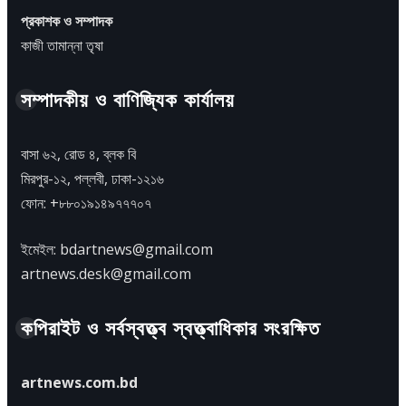
প্রকাশক ও সম্পাদক
কাজী তামান্না তৃষা
সম্পাদকীয় ও বাণিজ্যিক কার্যালয়
বাসা ৬২, রোড ৪, ব্লক বি
মিরপুর-১২, পল্লবী, ঢাকা-১২১৬
ফোন: +৮৮০১৯১৪৯৭৭৭০৭
ইমেইল: bdartnews@gmail.com
artnews.desk@gmail.com
কপিরাইট ও সর্বস্বত্ত্ব স্বত্ত্বাধিকার সংরক্ষিত
artnews.com.bd