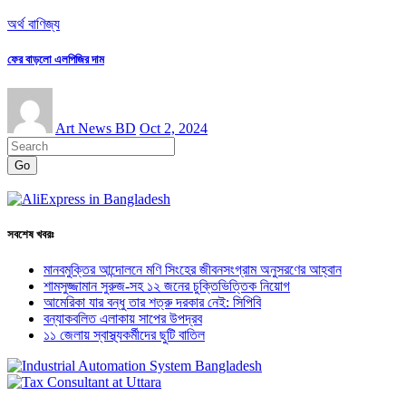
অর্থ বাণিজ্য
ফের বাড়লো এলপিজির দাম
Art News BD
Oct 2, 2024
Go
সবশেষ খবরঃ
মানবমুক্তির আন্দোলনে মণি সিংহের জীবনসংগ্রাম অনুসরণের আহ্বান
শামসুজ্জামান সুরুজ-সহ ১২ জনের চুক্তিভিত্তিক নিয়োগ
আমেরিকা যার বন্ধু তার শত্রু দরকার নেই: সিপিবি
বন্যাকবলিত এলাকায় সাপের উপদ্রব
১১ জেলায় স্বাস্থ্যকর্মীদের ছুটি বাতিল