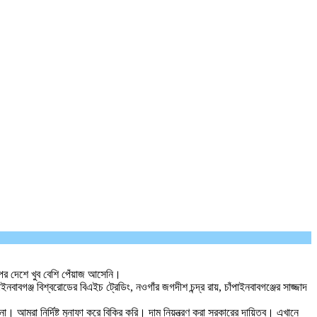
পর দেশে খুব বেশি পেঁয়াজ আসেনি।
াইনবাবগঞ্জ বিশ্বরোডের বিএইচ ট্রেডিং, নওগাঁর জগদীশ চন্দ্র রায়, চাঁপাইনবাবগঞ্জের সাজ্জাদ
আমরা নির্দিষ্ট মুনাফা করে বিক্রি করি। দাম নিয়ন্ত্রণ করা সরকারের দায়িত্ব। এখানে