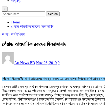
অন্যান্য
×
Search
Home
পেঁয়াজ আমদানিকারকদের জিজ্ঞাসাবাদ
অপরাধ
অর্থ বাণিজ্য
পেঁয়াজ আমদানিকারকদের জিজ্ঞাসাবাদ
Art News BD
Nov 26, 2019
0
পেঁয়াজ সিন্ডিকেটের সাথে জড়িতদের শনাক্ত করতে ১৪ জন আমদানিকারককে জিজ্ঞাসাবাদ 
সোমবার জাতীয় রাজস্ব বোর্ড (এনবিআর)-এর শুল্ক গোয়েন্দা ও তদন্ত অধিদফতর তাদের জি
জিজ্ঞাসাবাদে গেছে, ভারত পেঁয়াজের দাম বাড়ানোর আগেই কম দামে কেনা হয়েছিল। কম দা
শুনানিতে আসা প্রতিষ্ঠানগুলোর মধ্যে রয়েছে- চাঁপাইনবাবগঞ্জ সদরের রিজু রিটু এন্টারপ্রাইজ,
এন্টারপ্রাইজ, চাঁপাইনবাবগঞ্জের শিবনগরের টাটা ট্রেডার্স, চাঁপাইনবাবগঞ্জ সদরের হুদা ইন্টার
শুনানিতে অংশ নেয়া এম এস বিশাল এন্টারপ্রাইজের মালিক আব্দুল আওয়াল দাবি করেন, পেঁয়া