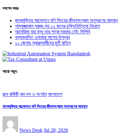
সবশেষ খবরঃ
মানবমুক্তির আন্দোলনে মণি সিংহের জীবনসংগ্রাম অনুসরণের আহ্বান
শামসুজ্জামান সুরুজ-সহ ১২ জনের চুক্তিভিত্তিক নিয়োগ
আমেরিকা যার বন্ধু তার শত্রু দরকার নেই: সিপিবি
বন্যাকবলিত এলাকায় সাপের উপদ্রব
১১ জেলায় স্বাস্থ্যকর্মীদের ছুটি বাতিল
আরো পড়ুন:
জন্ম বার্ষিকী
বাম দল ও সংগঠন
বাংলাদেশ
মানবমুক্তির আন্দোলনে মণি সিংহের জীবনসংগ্রাম অনুসরণের আহ্বান
News Desk
Jul 28, 2026