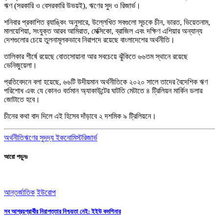
ঋণ (সরকারি ও বেসরকারি উভয়ই), ঋণের সুদ ও রিজার্ভ।
শনিবার প্রকাশিত র‌্যাঙ্কিং অনুসারে, উল্লেখিত সবগুলো সূচকে চীন, ভারত, ভিয়েতনাম,
মালয়েশিয়া, সংযুক্ত আরব আমিরাত, মেক্সিকো, ব্রাজিল এবং দক্ষিণ এশিয়ার অন্যান্য
দেশগুলোর চেয়ে তুলনামূলকভাবে নিরাপদে রয়েছে বাংলাদেশের অর্থনীতি।
তালিকার শীর্ষে রয়েছে বোতসোয়ানা আর সবচেয়ে ঝুঁকিতে ৬৬তম স্থানে রয়েছে
ভেনিজুয়েলা।
প্রতিবেদনে বলা হয়েছে, ৬৬টি উদীয়মান অর্থনীতিকে ২০২০ সালে তাদের বৈদেশিক ঋণ
পরিশোধ এবং যে কোনও বর্তমান অ্যাকাউন্টের ঘাটতি মেটাতে ৪ ট্রিলিয়ন মার্কিন ডলার
জোটাতে হবে।
চীনের কথা বাদ দিলে এই হিসেব দাঁড়াবে ২ দশমিক ৯ ট্রিলিয়নে।
অর্থনীতি
ঋণের সুদ
দ্য ইকনোমিস্ট
রিজার্ভ
আরো পড়ুনঃ
আন্তর্জাতিক
ইউরোপ
সব আশ্রয়প্রার্থীর নিরাপত্তার নিশ্চয়তা নেই: ইইউ কমশিনার