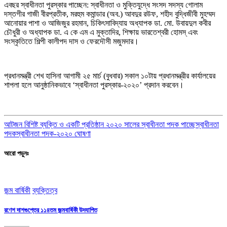
এবছর স্বাধীনতা পুরস্কার পাচ্ছেন: স্বাধীনতা ও মুক্তিযুদ্ধে সংসদ সদস্য গোলাম
দস্তগীর গাজী বীরপ্রতীক, মরহুম কমান্ডার (অব.) আবদুর রউফ, শহীদ বুদ্ধিজীবী মুহম্মদ
আনোয়ার পাশা ও আজিজুর রহমান, চিকিৎসাবিদ্যায় অধ্যাপক ডা. মো. উবায়দুল কবীর
চৌধুরী ও অধ্যাপক ডা. এ কে এম এ মুক্তাদির, শিক্ষায় ভারতেশ্বরী হোমস্ এবং
সংস্কৃতিতে শিল্পী কালীপদ দাস ও ফেরদৌসী মজুমদার।
প্রধানমন্ত্রী শেখ হাসিনা আগামী ২৫ মার্চ (বুধবার) সকাল ১০টায় প্রধানমন্ত্রীর কার্যালয়ের
শাপলা হলে আনুষ্ঠানিকভাবে ‘স্বাধীনতা পুরস্কার-২০২০’ প্রদান করবেন।
আটজন বিশিষ্ট ব্যক্তি ও একটি প্রতিষ্ঠান ২০২০ সালের স্বাধীনতা পদক পাচ্ছে
স্বাধীনতা
পদক
স্বাধীনতা পদক-২০২০ ঘোষণা
আরো পড়ুনঃ
জন্ম বার্ষিকী
ব্যক্তিত্ব
রণেশ দাশগুপ্তের ১১৪তম জন্মবার্ষিকী উদযাপিত