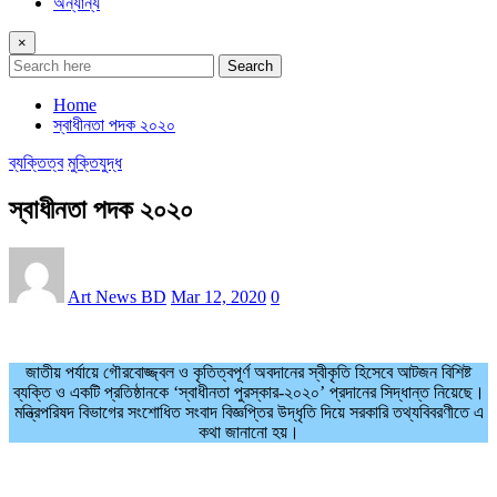
অন্যান্য
×
Search
Home
স্বাধীনতা পদক ২০২০
ব্যক্তিত্ব
মুক্তিযুদ্ধ
স্বাধীনতা পদক ২০২০
Art News BD
Mar 12, 2020
0
জাতীয় পর্যায়ে গৌরবোজ্জ্বল ও কৃতিত্বপূর্ণ অবদানের স্বীকৃতি হিসেবে আটজন বিশিষ্ট
ব্যক্তি ও একটি প্রতিষ্ঠানকে ‘স্বাধীনতা পুরস্কার-২০২০’ প্রদানের সিদ্ধান্ত নিয়েছে।
মন্ত্রিপরিষদ বিভাগের সংশোধিত সংবাদ বিজ্ঞপ্তির উদ্ধৃতি দিয়ে সরকারি তথ্যবিবরণীতে এ
কথা জানানো হয়।