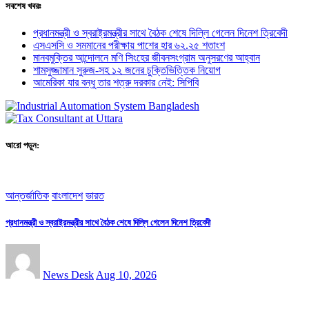
সবশেষ খবরঃ
প্রধানমন্ত্রী ও স্বরাষ্ট্রমন্ত্রীর সাথে বৈঠক শেষে দিল্লি গেলেন দিনেশ ত্রিবেদী
এসএসসি ও সমমানের পরীক্ষায় পাশের হার ৬২.২৫ শতাংশ
মানবমুক্তির আন্দোলনে মণি সিংহের জীবনসংগ্রাম অনুসরণের আহ্বান
শামসুজ্জামান সুরুজ-সহ ১২ জনের চুক্তিভিত্তিক নিয়োগ
আমেরিকা যার বন্ধু তার শত্রু দরকার নেই: সিপিবি
আরো পড়ুন:
আন্তর্জাতিক
বাংলাদেশ
ভারত
প্রধানমন্ত্রী ও স্বরাষ্ট্রমন্ত্রীর সাথে বৈঠক শেষে দিল্লি গেলেন দিনেশ ত্রিবেদী
News Desk
Aug 10, 2026