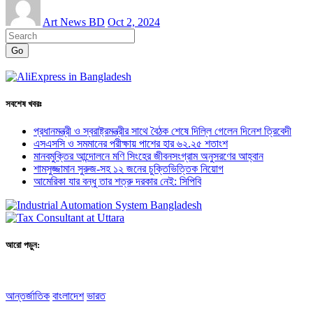
Art News BD
Oct 2, 2024
Go
সবশেষ খবরঃ
প্রধানমন্ত্রী ও স্বরাষ্ট্রমন্ত্রীর সাথে বৈঠক শেষে দিল্লি গেলেন দিনেশ ত্রিবেদী
এসএসসি ও সমমানের পরীক্ষায় পাশের হার ৬২.২৫ শতাংশ
মানবমুক্তির আন্দোলনে মণি সিংহের জীবনসংগ্রাম অনুসরণের আহ্বান
শামসুজ্জামান সুরুজ-সহ ১২ জনের চুক্তিভিত্তিক নিয়োগ
আমেরিকা যার বন্ধু তার শত্রু দরকার নেই: সিপিবি
আরো পড়ুন:
আন্তর্জাতিক
বাংলাদেশ
ভারত