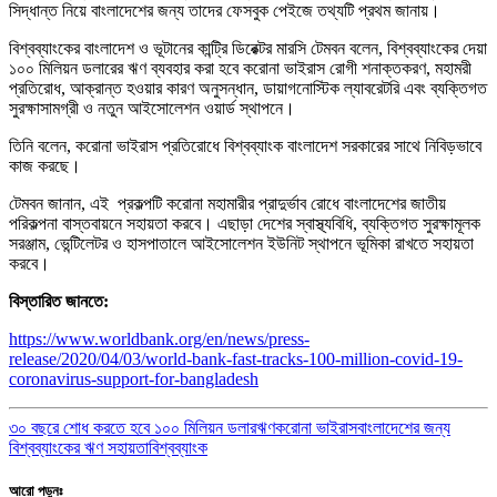
সিদ্ধান্ত নিয়ে বাংলাদেশের জন্য তাদের ফেসবুক পেইজে তথ্যটি প্রথম জানায়।
বিশ্বব্যাংকের বাংলাদেশ ও ভূটানের কান্ট্রি ডিরেক্টর মারসি টেমবন বলেন, বিশ্বব্যাংকের দেয়া
১০০ মিলিয়ন ডলারের ঋণ ব্যবহার করা হবে করোনা ভাইরাস রোগী শনাক্তকরণ, মহামরী
প্রতিরোধ, আক্রান্ত হওয়ার কারণ অনুসন্ধান, ডায়াগনোস্টিক ল্যাবরেটরি এবং ব্যক্তিগত
সুরক্ষাসামগ্রী ও নতুন আইসোলেশন ওয়ার্ড স্থাপনে।
তিনি বলেন, করোনা ভাইরাস প্রতিরোধে বিশ্বব্যাংক বাংলাদেশ সরকারের সাথে নিবিড়ভাবে
কাজ করছে।
টেমবন জানান, এই প্রকল্পটি করোনা মহামারীর প্রাদুর্ভাব রোধে বাংলাদেশের জাতীয়
পরিকল্পনা বাস্তবায়নে সহায়তা করবে। এছাড়া দেশের স্বাস্থ্যবিধি, ব্যক্তিগত সুরক্ষামূলক
সরঞ্জাম, ভেন্টিলেটর ও হাসপাতালে আইসোলেশন ইউনিট স্থাপনে ভূমিকা রাখতে সহায়তা
করবে।
বিস্তারিত জানতে:
https://www.worldbank.org/en/news/press-
release/2020/04/03/world-bank-fast-tracks-100-million-covid-19-
coronavirus-support-for-bangladesh
৩০ বছরে শোধ করতে হবে ১০০ মিলিয়ন ডলার
ঋণ
করোনা ভাইরাস
বাংলাদেশের জন্য
বিশ্বব্যাংকের ঋণ সহায়তা
বিশ্বব্যাংক
আরো পড়ুনঃ