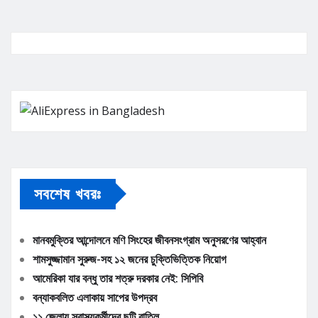
সবশেষ খবরঃ
মানবমুক্তির আন্দোলনে মণি সিংহের জীবনসংগ্রাম অনুসরণের আহ্বান
শামসুজ্জামান সুরুজ-সহ ১২ জনের চুক্তিভিত্তিক নিয়োগ
আমেরিকা যার বন্ধু তার শত্রু দরকার নেই: সিপিবি
বন্যাকবলিত এলাকায় সাপের উপদ্রব
১১ জেলায় স্বাস্থ্যকর্মীদের ছুটি বাতিল