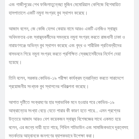
এবং গাজীপুরের শেখ ফজিলাতুন্নেছা মুজিব মেমোরিয়াল কেপিজে বিশেষায়িত
হাসপাতালে একটি নমুনা সংগ্রহ বুথ স্থাপন করেছে।
আজাদ বলেন, জে কেজি হেলথ কেয়ার নামে আরও একটি এনজিও স্বাস্থ্য
অধিদফতর এবং স্বাস্থ্যকর্মীদের সমন্বয়ে নমুনা সংগ্রহ করতে রাজধানী ঢাকা ও
নারায়ণগঞ্জে অভিন্ন বুথ স্থাপন করেছে এবং বৃদ্ধ ও শারীরিক প্রতিবন্ধীদের
বাসভবনে গিয়ে নমুনা সংগ্রহ করতে প্রশিক্ষিত স্বেচ্ছাসেবীদের নির্দেশ দেয়া
হয়েছে।
তিনি বলেন, সরকার কোভিড-১৯ পরীক্ষা কার্যক্রম ত্বরান্বিত করতে সারাদেশে
প্রয়োজনীয় সংখ্যক বুথ স্থাপনের পরিকল্পনা করেছে।
আপাত দৃষ্টিতে সংক্রমণের হার স্বাভাবিক মনে হওয়ার পরে কোভিড-১৯
আক্রান্তের সংখ্যা বেড়ে যেতে পারার কী কারণ হতে পারে… এমন প্রশ্নের
উত্তরে আজাদ আরও বেশ কয়েকজন স্বাস্থ্য বিশেষজ্ঞের সাথে একমত হয়ে
বলেন, এর জন্যে দায়ী হতে পারে, শিথিল শাটডাউন এবং সামাজিকভাবে দূরত্বসহ
সতর্কতার আহ্বানকে জনগণের ব্যাপকভাবে উপেক্ষা করা।