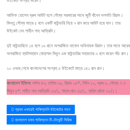
উইকেটি সংগ্রহ করেন।
আফিফ হোসেন ধ্রুব আউট হলে সৌম্য সরকারের সাথে জুটি বাঁধেন দলপতি রিয়াদ।
কিন্তু সৌম্য মাত্র ৫ বলে একটি বাউন্ডারি নিয়ে ৭ রান করে আউট হয়ে যান। তার
উইকেট নেন শাহীন শাহ আফ্রিদি।
দুই বাউন্ডারিতে ১৪ বলে ১৯ রানে অপরাজিত থাকেন অধিনায়ক রিয়াদ। তার সাথে আরে
অপরাজিত ব্যাটসম্যান মোহাম্মদ মিথুন এক বাউন্ডারির সহায়তায় ৩ বলে করেন পাঁচ রান।
২০ ওভার শেষে বাংলাদেশের সংগ্রহ ৫ উইকেটে মাত্র ১৪১ রান রান।
বাংলাদেশ ইনিংস:
নাঈম ৪৩, তামিম ৩৯, রিয়াদ ১৯*, লিটন ১২, ধ্রুব ৯, সৌম্য ৭ ও
মিথুন ৫*; শাহীন শাহ আফ্রিদি ২৩/১, শাদাব খান ২৬/১, হারিস রউফ ৩২/১।
প্রথম ওভারেই পাকিস্তানি উইকেটের পতন
বাংলাদেশ বনাম পাকিস্তান টি-টোয়েন্টি সিরিজ