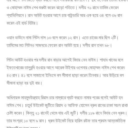
ও মোহাম্মদ নাঈম শেখ শুরুটা করেন ঝড়ো গতিতে। দলীয় ৭১ রানে তামিম ফেরেন
প্যাভিলিয়নে। রান আউট হওয়ার আগে চার বাউন্ডারি আর এক ছয়ে ৩৪ বলে ৩৯ রান
করেন এই হার্ড হিটার।
ওয়ান ডাউনে নামা লিটন দাস ১৩ বলে করেন ১২ রান। এতে চারের মার ছিল ২টি।
তামিমের মত লিটনও সাজঘরে ফেরেন রান আউট হয়ে। দলীয় রান তখন ৯৮।
লিটন আউট হওয়ার পর দলীয় রান বাড়ার আগেই বিদায় নেন নাঈম। শাদাব খানের বলে
ইফতেখারের তালুবন্দি হওয়ার আগে আরেক টাইগার ওপেনার মোহাম্মদ নাঈম শেখ করেন
৪৩ রান। ৪১ বলে সাজানো ইনিংসে বল সীমানা ছাড়া করেন তিনবার। আর উড়িয়ে বল
সীমানা ছাড়া হয় দুই বার।
অধিনায়ক মাহমুদউল্ল্যাহ রিয়াদ চার নাম্বারে ব্যাট করতে নামার পরের বলেই আউট হন
নাঈম শেখ। চতুর্থ উইকেট জুটিতে রিয়াদ ও আফিফ হোসেন ধ্রুব রানের চাকা সচল রাখা
চেষ্টা করেন। কিন্তু ২১ রানেই থেমে যায় এই জুটি। দলীয় ১১৯ রানে বিদায় নেন ধ্রুব।
তার সংগ্রহ ১০ বলে ৯ রান। ধ্রুব উইকেট নিয়ে হারিস রউফ তার প্রথম আন্তর্জাতিক