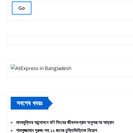
Go
সবশেষ খবরঃ
মানবমুক্তির আন্দোলনে মণি সিংহের জীবনসংগ্রাম অনুসরণের আহ্বান
শামসুজ্জামান সুরুজ-সহ ১২ জনের চুক্তিভিত্তিক নিয়োগ