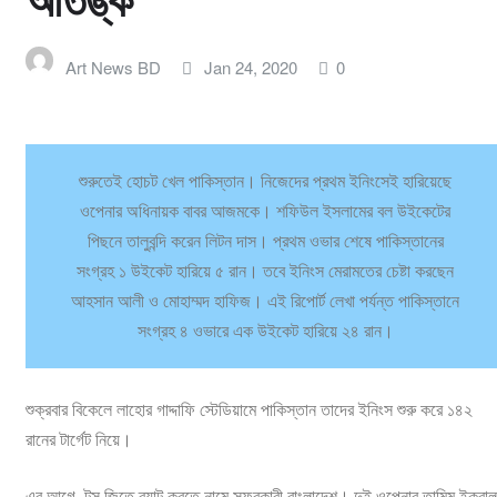
আতঙ্ক
লাইফস্টাইল
Art News BD
Jan 24, 2020
0
অন্যান্য
শুরুতেই হোচট খেল পাকিস্তান। নিজেদের প্রথম ইনিংসেই হারিয়েছে
ওপেনার অধিনায়ক বাবর আজমকে। শফিউল ইসলামের বল উইকেটের
পিছনে তালুবন্দি করেন লিটন দাস। প্রথম ওভার শেষে পাকিস্তানের
সংগ্রহ ১ উইকেট হারিয়ে ৫ রান। তবে ইনিংস মেরামতের চেষ্টা করছেন
আহসান আলী ও মোহাম্মদ হাফিজ। এই রিপোর্ট লেখা পর্যন্ত পাকিস্তানে
সংগ্রহ ৪ ওভারে এক উইকেট হারিয়ে ২৪ রান।
শুক্রবার বিকেলে লাহোর গাদ্দাফি স্টেডিয়ামে পাকিস্তান তাদের ইনিংস শুরু করে ১৪২
রানের টার্গেট নিয়ে।
এর আগে টস জিতে ব্যাট করতে নামে সফরকারী বাংলাদেশ। দুই ওপেনার তামিম ইকবাল