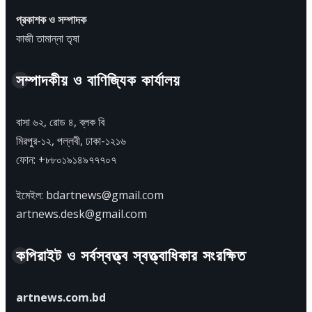
প্রকাশক ও সম্পাদক
কাজী তামান্না তৃষা
সম্পাদকীয় ও বাণিজ্যিক কার্যালয়
বাসা ৬২, রোড ৪, ব্লক বি
মিরপুর-১২, পল্লবী, ঢাকা-১২১৬
ফোন: +৮৮০১৯১৪৯৭৭৭০৭
ইমেইল: bdartnews@gmail.com
artnews.desk@gmail.com
কপিরাইট ও সর্বস্বত্ত্ব স্বত্ত্বাধিকার সংরক্ষিত
artnews.com.bd