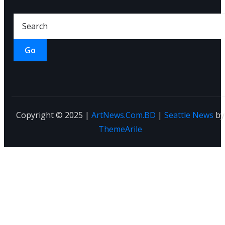
Go
Copyright © 2025 |
ArtNews.Com.BD
|
Seattle News
by
ThemeArile