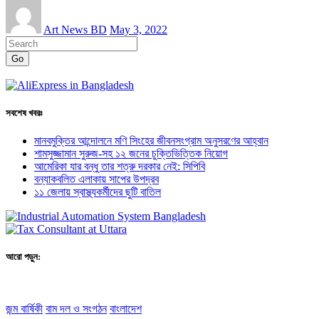
Art News BD
May 3, 2022
Go
সবশেষ খবরঃ
মানবমুক্তির আন্দোলনে মণি সিংহের জীবনসংগ্রাম অনুসরণের আহ্বান
শামসুজ্জামান সুরুজ-সহ ১২ জনের চুক্তিভিত্তিক নিয়োগ
আমেরিকা যার বন্ধু তার শত্রু দরকার নেই: সিপিবি
বন্যাকবলিত এলাকায় সাপের উপদ্রব
১১ জেলায় স্বাস্থ্যকর্মীদের ছুটি বাতিল
আরো পড়ুন:
জন্ম বার্ষিকী
বাম দল ও সংগঠন
বাংলাদেশ