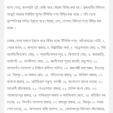
জানা গেছে, জনপ্রতি দুই কেজি করে পেঁয়াজ বিক্রি করা হয়। রাজধানীর বিভিন্ন
পয়েন্টে সরকার নির্ধারিত মূল্যে টিসিবির পণ্য বিক্রি করা হচ্ছে। শনি থেকে
বৃহস্পতিবার পর্যন্ত ট্রাকে করে পেঁয়াজ, চাল, তেলসহ বিভিন্ন পণ্য বিক্রি করা
হচ্ছে।
ঢাকায় যেসব স্থানে ট্রাকে করে বিক্রি হচ্ছে টিসিবির পণ্য- সচিবালয়ের গেইট, ২.
প্রেস ক্লাব, ৩. কাপ্তান বাজার, ৪. ভিক্টোরিয়া পার্ক, ৫. সায়েন্সল্যাব মোড়, ৬. নিউ
মার্কেট/নীলক্ষেত মোড়, ৭. শ্যামলী/কল্যাণপুর, ৮. ঝিগাতলা মোড়, ৯. খামারবাড়ি,
ফার্মগেট; ১০. কলমীলতা মোড়, ১১. রজনীগন্ধা সুপার মার্কেট, কচুক্ষেত; ১২.
আগারগাঁও তালতলা ও নির্বাচন কমিশন অফিস, ১৩. রাজলক্ষ্মী কমপ্লেক্স, উত্তরা;
১৪. মিরপুর-১ নং মাজার রোড, ১৫. শান্তিনগর বাজার, ১৬. মালিবাগ বাজার, ১৭.
বাসাবো বাজার, ১৮. আইডিয়াল স্কুল, বনশ্রী; ১৯. বাংলাদেশ ব্যাংক চত্বর, ২০.
মহাখালী কাঁচাবাজার, ২১. শেওড়াপাড়া বাজার, ২২. দৈনিক বাংলা মোড়, ২৩.
শাহজাহানপুর বাজার, ২৪. ফকিরাপুল বাজার ও আইডিয়াল জোন, ২৫. মতিঝিল বক
চত্বর, ২৬. খিলগাঁও তালতলা বাজার, ২৭. রামপুরা বাজার, ২৮. মিরপুর-১০ নম্বর
গোল চত্বর, ২৯. আশকোনা হাজি ক্যাম্প, ৩০. মোহাম্মদপুর টাউনহল কাঁচাবাজার,