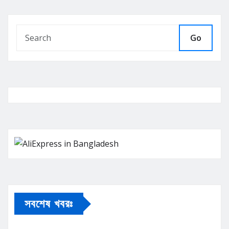
Go
সবশেষ খবরঃ