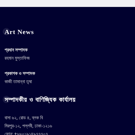
Art News
প্রধান সম্পাদক
রহমান মুস্তাফিজ
প্রকাশক ও সম্পাদক
কাজী তামান্না তৃষা
সম্পাদকীয় ও বাণিজ্যিক কার্যালয়
বাসা ৬২, রোড ৪, ব্লক বি
মিরপুর-১২, পল্লবী, ঢাকা-১২১৬
ফোন: +৮৮০১৯১৪৯৭৭৭০৭