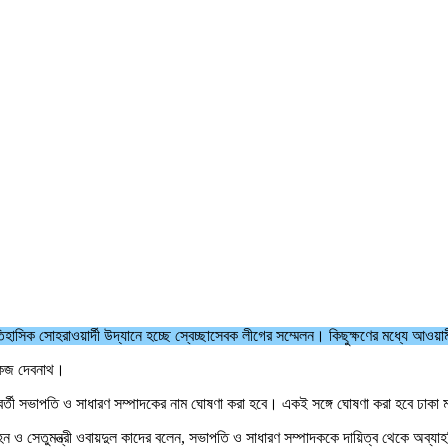
িহাসিক সোহরাওয়ার্দী উদ্যানে হচ্ছে স্বেচ্ছাসেবক লীগের সম্মেলন। কিছুক্ষণের মধ্যে আওয
ঙ্কজ দেবনাথ।
র পরবর্তী সভাপতি ও সাধারণ সম্পাদকের নাম ঘোষণা করা হবে। একই সঙ্গে ঘোষণা করা হবে ঢাক
হন ও সেতুমন্ত্রী ওবায়দুল কাদের বলেন, সভাপতি ও সাধারণ সম্পাদককে দায়িত্ব থেকে অব্য