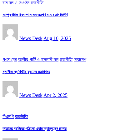
বাম দল ও সংগঠন
রাজনীতি
সাম্প্রদায়িক বিষবাষ্প লালন জনগণ মানবে না: সিপিবি
News Desk
Aug 16, 2025
গণমাধ্যম
জাতীয় পার্টি ও ইসলামী দল
রাজনীতি
সারাদেশ
মুলাদীতে ব্যারিস্টার ফুয়াদের মতবিনিময়
News Desk
Apr 2, 2025
বিএনপি
রাজনীতি
কাতারের আমিরের পাঠানো এয়ার অ্যাম্বুলেন্স ঢাকায়