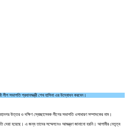
়ামী লীগ সভাপতি প্রধানমন্ত্রী শেখ হাসিনা এর উদ্বোধন করবেন।
া মহানগর উত্তর ও দক্ষিণ স্বেচ্ছাসেবক লীগের সভাপতি ওসাধারণ সম্পাদকের নাম।
াহতি দেয়া হয়েছে। এ জন্য তাদের সম্মেলনেও আমন্ত্রণ জানানো হয়নি। আগামীর নেতৃত্ব