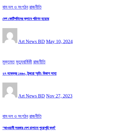
বাম দল ও সংগঠন
রাজনীতি
দেশ কোটিপতিদের ক্লাবে পরিণত হয়েছে
Art News BD
May 10, 2024
মুক্তমত
মৃত্যুবার্ষিকী
রাজনীতি
২৭ নভেম্বর ১৯৯০, টুকরো স্মৃতি: বিকাশ সাহা
Art News BD
Nov 27, 2023
বাম দল ও সংগঠন
রাজনীতি
‘আওয়ামী সরকার দেশ চালাতে পুরোপুরি ব্যর্থ’