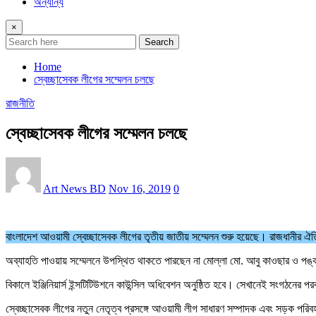
অন্যান্য
×
Search
Home
স্বেচ্ছাসেবক লীগের সম্মেলন চলছে
রাজনীতি
স্বেচ্ছাসেবক লীগের সম্মেলন চলছে
Art News BD
Nov 16, 2019
0
বাংলাদেশ আওয়ামী স্বেচ্ছাসেবক লীগের তৃতীয় জাতীয় সম্মেলন শুরু হয়েছে। রাজধানীর ঐত
অব্যাহতি পাওয়ায় সম্মেলনে উপস্থিত থাকতে পারছেন না মোল্লা মো. আবু কাওছার ও প
বিকালে ইঞ্জিনিয়ার্স ইন্সটিটিউশনে কাউন্সিল অধিবেশন অনুষ্ঠিত হবে। সেখানেই সংগঠনে
স্বেচ্ছাসেবক লীগের নতুন নেতৃত্ব প্রসঙ্গে আওয়ামী লীগ সাধারণ সম্পাদক এবং সড়ক পরিব