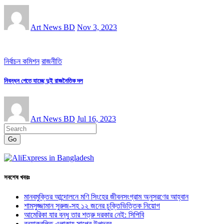
Art News BD
Nov 3, 2023
নির্বাচন কমিশন
রাজনীতি
নিবন্ধন পেতে যাচ্ছে দুই রাজনৈতিক দল
Art News BD
Jul 16, 2023
Go
সবশেষ খবরঃ
মানবমুক্তির আন্দোলনে মণি সিংহের জীবনসংগ্রাম অনুসরণের আহ্বান
শামসুজ্জামান সুরুজ-সহ ১২ জনের চুক্তিভিত্তিক নিয়োগ
আমেরিকা যার বন্ধু তার শত্রু দরকার নেই: সিপিবি
বন্যাকবলিত এলাকায় সাপের উপদ্রব