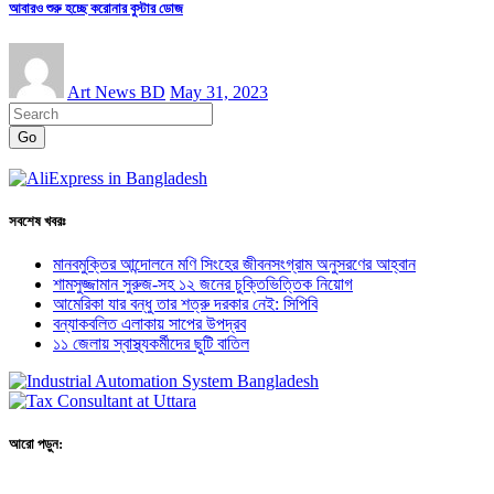
আবারও শুরু হচ্ছে করোনার বুস্টার ডোজ
Art News BD
May 31, 2023
Go
সবশেষ খবরঃ
মানবমুক্তির আন্দোলনে মণি সিংহের জীবনসংগ্রাম অনুসরণের আহ্বান
শামসুজ্জামান সুরুজ-সহ ১২ জনের চুক্তিভিত্তিক নিয়োগ
আমেরিকা যার বন্ধু তার শত্রু দরকার নেই: সিপিবি
বন্যাকবলিত এলাকায় সাপের উপদ্রব
১১ জেলায় স্বাস্থ্যকর্মীদের ছুটি বাতিল
আরো পড়ুন: