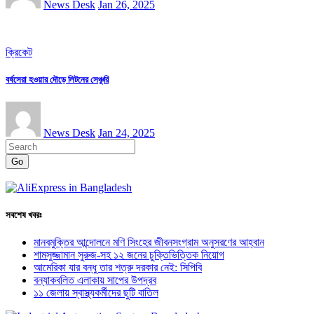
News Desk
Jan 26, 2025
ক্রিকেট
বর্ষসেরা হওয়ার দৌড়ে লিটনের সেঞ্চুরি
News Desk
Jan 24, 2025
Go
সবশেষ খবরঃ
মানবমুক্তির আন্দোলনে মণি সিংহের জীবনসংগ্রাম অনুসরণের আহ্বান
শামসুজ্জামান সুরুজ-সহ ১২ জনের চুক্তিভিত্তিক নিয়োগ
আমেরিকা যার বন্ধু তার শত্রু দরকার নেই: সিপিবি
বন্যাকবলিত এলাকায় সাপের উপদ্রব
১১ জেলায় স্বাস্থ্যকর্মীদের ছুটি বাতিল