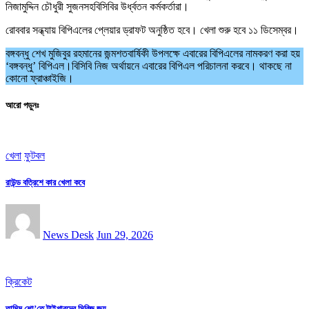
নিজামুদ্দিন চৌধুরী সুজনসহবিসিবির উর্ধ্বতন কর্মকর্তারা।
রোববার সন্ধ্যায় বিপিএলের প্লেয়ার ড্রাফট অনুষ্ঠিত হবে। খেলা শুরু হবে ১১ ডিসেম্বর।
বঙ্গবন্ধু শেখ মুজিবুর রহমানের জন্মশতবার্ষিকী উপলক্ষে এবারের বিপিএলের নামকরণ করা হয়
‘বঙ্গবন্ধু’ বিপিএল।বিসিবি নিজ অর্থায়নে এবারের বিপিএল পরিচালনা করবে। থাকছে না
কোনো ফ্রাঞ্চাইজি।
আরো পড়ুনঃ
খেলা
ফুটবল
রাউন্ড বত্রিশে কার খেলা কবে
News Desk
Jun 29, 2026
ক্রিকেট
তামিম শো’তে টাইগারদের সিরিজ জয়