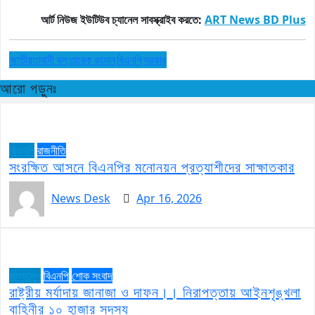
আর্ট
নিউজ
ইউটিউব
চ্যানেল
সাবস্ক্রাইব
করতে
:
ART News BD Plus
জাতীয়তাবাদী দল
তারেক রহমান
বিএনপি
সরকার
আরো পড়ুনঃ
বিএনপি
রাজনীতি
সংরক্ষিত আসনে বিএনপির মনোনয়ন প্রত্যাশীদের সাক্ষাতকার
News Desk
Apr 16, 2026
বাংলাদেশ
বিএনপি
শোক সংবাদ
রাষ্ট্রীয় মর্যাদায় জানাজা ও দাফন।। নিরাপত্তায় আইনশৃঙ্খলা
বাহিনীর ১০ হাজার সদস্য