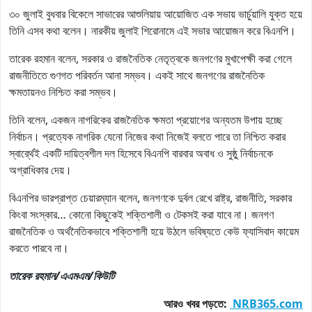
৩০ জুলাই বুধবার বিকেলে সাভারের আশুলিয়ায় আয়োজিত এক সভায় ভার্চুয়ালি যুক্ত হয়ে
তিনি এসব কথা বলেন। নারকীয় জুলাই শিরোনামে এই সভার আয়োজন করে বিএনপি।
তারেক রহমান বলেন, সরকার ও রাজনৈতিক নেতৃত্বকে জনগণের মুখাপেক্ষী করা গেলে
রাজনীতিতে গুণগত পরিবর্তন আনা সম্ভব। একই সাথে জনগণের রাজনৈতিক
ক্ষমতায়নও নিশ্চিত করা সম্ভব।
তিনি বলেন, একজন নাগরিকের রাজনৈতিক ক্ষমতা প্রয়োগের অন্যতম উপায় হচ্ছে
নির্বাচন। প্রত্যেক নাগরিক যেনো নিজের কথা নিজেই বলতে পারে তা নিশ্চিত করার
স্বার্র্থেই একটি দায়িত্বশীল দল হিসেবে বিএনপি বারবার অবাধ ও সুষ্ঠু নির্বাচনকে
অগ্রাধিকার দেয়।
বিএনপির ভারপ্রাপ্ত চেয়ারম্যান বলেন, জনগণকে দুর্বল রেখে রাষ্ট্র, রাজনীতি, সরকার
কিংবা সংস্কার… কোনো কিছুকেই শক্তিশালী ও টেকসই করা যাবে না। জনগণ
রাজনৈতিক ও অর্থনৈতিকভাবে শক্তিশালী হয়ে উঠলে ভবিষ্যতে কেউ ফ্যাসিবাদ কায়েম
করতে পারবে না।
তারেক রহমান
/এএমএম/কিউটি
আরও
খবর
পড়তে
:
NRB365.com