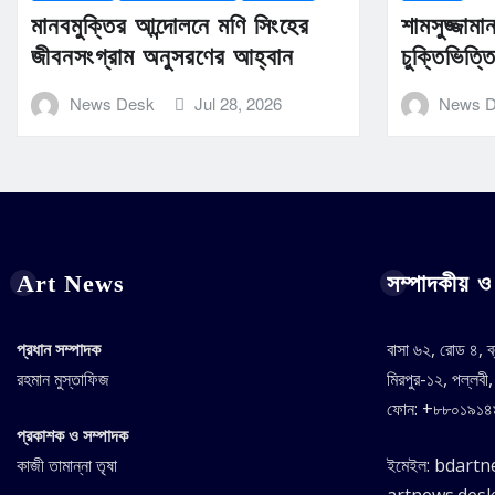
মানবমুক্তির আন্দোলনে মণি সিংহের
শামসুজ্জাম
জীবনসংগ্রাম অনুসরণের আহ্বান
চুক্তিভিত্
News Desk
Jul 28, 2026
News 
Art News
সম্পাদকীয় ও 
প্রধান সম্পাদক
বাসা ৬২, রোড ৪, ব
রহমান মুস্তাফিজ
মিরপুর-১২, পল্লবী
ফোন: +৮৮০১৯১
প্রকাশক ও সম্পাদক
কাজী তামান্না তৃষা
ইমেইল: bdart