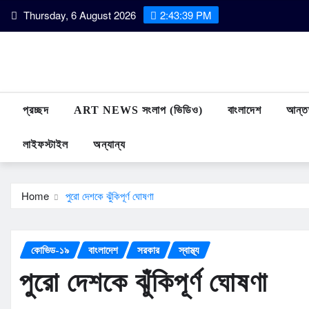
Skip
Thursday, 6 August 2026
2:43:39 PM
to
content
প্রচ্ছদ
ART NEWS সংলাপ (ভিডিও)
বাংলাদেশ
আন্তর
লাইফস্টাইল
অন্যান্য
Home
পুরো দেশকে ঝুঁকিপূর্ণ ঘোষণা
কোভিড-১৯
বাংলাদেশ
সরকার
স্বাস্থ্য
পুরো দেশকে ঝুঁকিপূর্ণ ঘোষণা