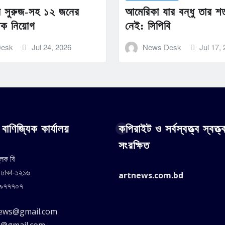
ান সুরুজ-সহ ১২ জনের
আমেরিকা যার বন্ধু তার শ
তিক নিয়োগ
নেই: সিপিবি
Desk
Jul 24, 2026
News Desk
Jul 17,
বাণিজ্যিক কার্যালয়
কপিরাইট ও সর্বস্বত্ত্ব স্বত্ত্
সংরক্ষিত
্লক বি
, ঢাকা-১২১৬
artnews.com.bd
৪৯৭৭৭০৭
news@gmail.com