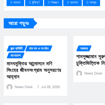
করোনা
ঝুঁকিপূর্ণ
নিয়ন্ত্রণ
ব্যবস্থা
স্বাস্থ্য
আরো পড়ুনঃ
জন্ম বার্ষিকী
বাম দল ও সংগঠন
সরকার
বাংলাদেশ
শামসুজ্জামান স
চুক্তিভিত্তিক ন
মানবমুক্তির আন্দোলনে মণি
সিংহের জীবনসংগ্রাম অনুসরণের
News Desk
আহ্বান
News Desk
Jul 28, 2026