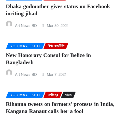
Dhaka godmother gives status on Facebook
inciting jihad
Art News BD
Mar 30, 2021
YOU MAY LIKE IT
বিশ্ব রাজনীতি
New Honorary Consul for Belize in
Bangladesh
Art News BD
Mar 7, 2021
YOU MAY LIKE IT
চলচ্চিত্র
ভারত
Rihanna tweets on farmers’ protests in India
Kangana Ranaut calls her a fool