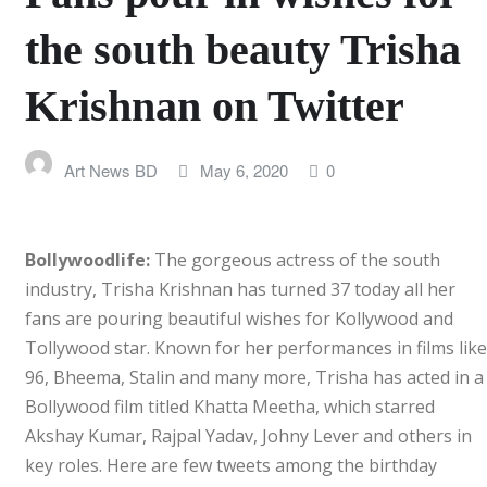
লাইফস্টাইল
the south beauty Trisha
অন্যান্য
Krishnan on Twitter
Art News BD
May 6, 2020
0
Bollywoodlife:
The gorgeous actress of the south
industry, Trisha Krishnan has turned 37 today all her
fans are pouring beautiful wishes for Kollywood and
Tollywood star. Known for her performances in films like
96, Bheema, Stalin and many more, Trisha has acted in a
Bollywood film titled Khatta Meetha, which starred
Akshay Kumar, Rajpal Yadav, Johny Lever and others in
key roles. Here are few tweets among the birthday