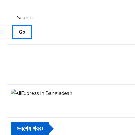
Go
সবশেষ খবরঃ