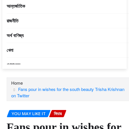
আন্তর্জাতিক
রাজনীতি
অর্থ বাণিজ্য
খেলা
গণমাধ্যম
আইন শৃঙ্খলা
Home
Fans pour in wishes for the south beauty Trisha Krishnan
বিনোদন
on Twitter
প্রবাসী
YOU MAY LIKE IT
ফিচার
ফিচার
Fans pour in wishes for