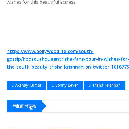
wishes for this beautiful actress.
https://www.bollywoodlife.com/south-
gossip/hbdsouthqueentrisha-fans-pour-in-wishes-for
the-south-beauty-trisha-krishnan-on-twitter-1616775
Akshay Kumar
Johny Lever
Trisha Krishnan
আরো পড়ুনঃ