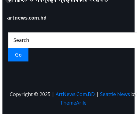
artnews.com.bd
Go
Copyright © 2025 |
ArtNews.Com.BD
|
Seattle News
by
ThemeArile