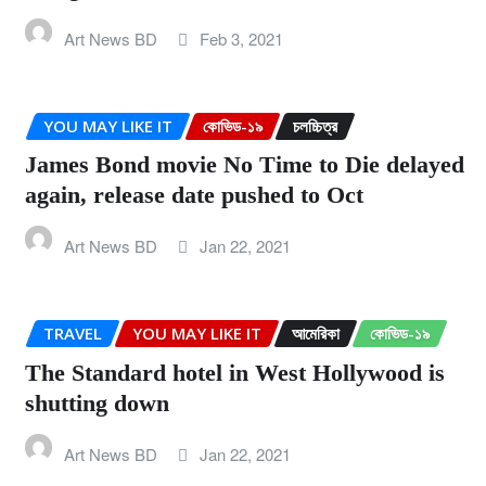
Art News BD
Feb 3, 2021
YOU MAY LIKE IT
কোভিড-১৯
চলচ্চিত্র
James Bond movie No Time to Die delayed
again, release date pushed to Oct
Art News BD
Jan 22, 2021
TRAVEL
YOU MAY LIKE IT
আমেরিকা
কোভিড-১৯
The Standard hotel in West Hollywood is
shutting down
Art News BD
Jan 22, 2021