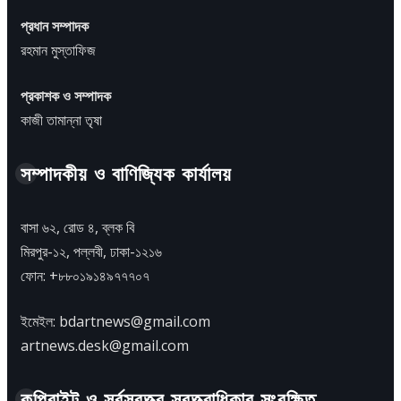
প্রধান সম্পাদক
রহমান মুস্তাফিজ
প্রকাশক ও সম্পাদক
কাজী তামান্না তৃষা
সম্পাদকীয় ও বাণিজ্যিক কার্যালয়
বাসা ৬২, রোড ৪, ব্লক বি
মিরপুর-১২, পল্লবী, ঢাকা-১২১৬
ফোন: +৮৮০১৯১৪৯৭৭৭০৭
ইমেইল: bdartnews@gmail.com
artnews.desk@gmail.com
কপিরাইট ও সর্বস্বত্ত্ব স্বত্ত্বাধিকার সংরক্ষিত